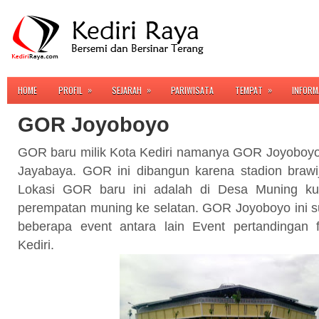
»
»
»
HOME
PROFIL
SEJARAH
PARIWISATA
TEMPAT
INFORM
GOR Joyoboyo
GOR baru milik Kota Kediri namanya GOR Joyoboy
Jayabaya. GOR ini dibangun karena stadion brawij
Lokasi GOR baru ini adalah di Desa Muning ku
perempatan muning ke selatan. GOR Joyoboyo ini s
beberapa event antara lain Event pertandingan f
Kediri.