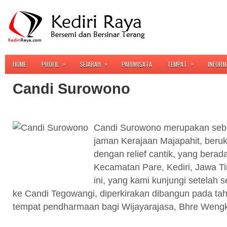
»
»
»
HOME
PROFIL
SEJARAH
PARIWISATA
TEMPAT
INFORM
Candi Surowono
Candi Surowono merupakan sebu
jaman Kerajaan Majapahit, beru
dengan relief cantik, yang bera
Kecamatan Pare, Kediri, Jawa T
ini,
yang kami kunjungi setelah 
ke Candi Tegowangi, diperkirakan dibangun pada ta
tempat pendharmaan bagi Wijayarajasa, Bhre Wengk