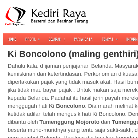
»
»
»
HOME
PROFIL
SEJARAH
PARIWISATA
TEMPAT
INFORM
Ki Boncolono (maling genthiri
Dahulu kala, d ijaman penjajahan Belanda. Masyarak
kemiskinan dan ketertindasan. Perkonomian dikuasa
diperlakukan pajak yang tidak masuk akal. Hasil bum
jika tidak mau bayar pajak . Untuk makan saja mere
kepada Belanda. Padahal itu hasil jerih payah mereka 
menggugah hati
Ki Boncolono
. Dia marah melihat 
ketidak adilan telah mengusik hati Ki Boncolono. De
dibantu oleh
Tumenggung Mojoroto
dan
Tumenggu
beserta murid-muridnya yang tentu saja sakti-sakti,
para pejabat Belanda. Hasilnya dia bagikan kepada r