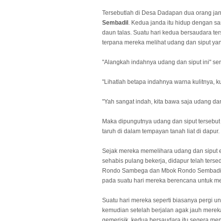
Tersebutlah di Desa Dadapan dua orang j
Sembadil
. Kedua janda itu hidup dengan 
daun talas. Suatu hari kedua bersaudara te
terpana mereka melihat udang dan siput y
"Alangkah indahnya udang dan siput ini" 
"Lihatlah betapa indahnya warna kulitnya, 
"Yah sangat indah, kita bawa saja udang d
Maka dipungutnya udang dan siput tersebut
taruh di dalam tempayan tanah liat di dapur.
Sejak mereka memelihara udang dan siput 
sehabis pulang bekerja, didapur telah ters
Rondo Sambega dan Mbok Rondo Sembadil 
pada suatu hari mereka berencana untuk me
Suatu hari mereka seperti biasanya pergi u
kemudian setelah berjalan agak jauh merek
gemerisik, kedua bersaudara itu segera men