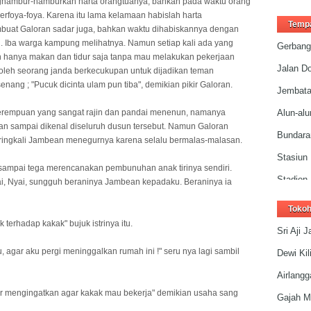
nghambur-hamburkan harta orangtuanya, bahkan pada waktu orang
erfoya-foya. Karena itu lama kelamaan habislah harta
Persik K
Temp
buat Galoran sadar juga, bahkan waktu dihabiskannya dengan
Kampung
. Iba warga kampung melihatnya. Namun setiap kali ada yang
Gerbang
 hanya makan dan tidur saja tanpa mau melakukan pekerjaan
Pariwisa
Jalan D
 oleh seorang janda berkecukupan untuk dijadikan teman
Tempat 
nang ; "Pucuk dicinta ulam pun tiba", demikian pikir Galoran.
Jembat
Pusat P
erempuan yang sangat rajin dan pandai menenun, namanya
Alun-alu
n sampai dikenal diseluruh dusun tersebut. Namun Galoran
Pemban
Bundaran
seringkali Jambean menegurnya karena selalu bermalas-malasan.
Gudang
Stasiun 
sampai tega merencanakan pembunuhan anak tirinya sendiri.
Peta Ked
Stadion 
Hai, Nyai, sungguh beraninya Jambean kepadaku. Beraninya ia
GOR Jo
Toko
terhadap kakak" bujuk istrinya itu.
Kediri M
Sri Aji 
Kediri 
 agar aku pergi meninggalkan rumah ini !" seru nya lagi sambil
Dewi Kil
Sudirma
Airlangg
Dhoho P
r mengingatkan agar kakak mau bekerja" demikian usaha sang
Gajah M