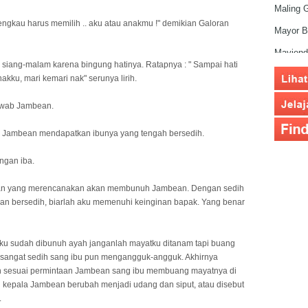
Dhoho S
Maling G
ngkau harus memilih .. aku atau anakmu !" demikian Galoran
Golden 
Mayor B
Pasar P
Mayjend
 siang-malam karena bingung hatinya. Ratapnya : " Sampai hati
Sasana 
Tan Mal
u, mari kemari nak" serunya lirih.
Hotel G
Harsono
jawab Jambean.
Rusuna
ng Jambean mendapatkan ibunya yang tengah bersedih.
Masjid A
Menara 
ngan iba.
Monume
ean yang merencanakan akan membunuh Jambean. Dengan sedih
Monumen
an bersedih, biarlah aku memenuhi keinginan bapak. Yang benar
Institus
ku sudah dibunuh ayah janganlah mayatku ditanam tapi buang
Pusat P
 sangat sedih sang ibu pun mengangguk-angguk. Akhirnya
Pondok 
an sesuai permintaan Jambean sang ibu membuang mayatnya di
 kepala Jambean berubah menjadi udang dan siput, atau disebut
Stasiun
.