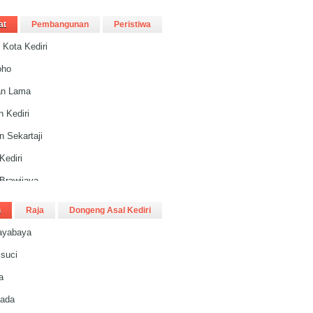
ediri
at
Pembangunan
Peristiwa
 Inggris
 Kota Kediri
ta
oho
Menarik
an Lama
erbelanjaan
n Kediri
gunan
 Sekartaji
 Garam
Kediri
iri
Brawijaya
yoboyo
h
Raja
Dongeng Asal Kediri
all
Jayabaya
Townsquare
isuci
n Square
a
laza
ada