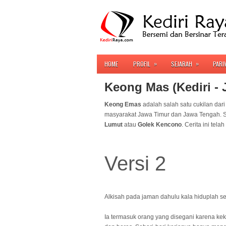
»
»
HOME
PROFIL
SEJARAH
PARI
Keong Mas (Kediri - 
Keong Emas
adalah salah satu cukilan dar
masyarakat Jawa Timur dan Jawa Tengah. Sel
Lumut
atau
Golek Kencono
. Cerita ini tel
Versi 2
Alkisah pada jaman dahulu kala hiduplah
Ia termasuk orang yang disegani karena k