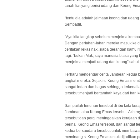
tanah liat yang berisi udang dan Keong Em
"tentu dia adalah jelmaan keong dan udan
Sembadil.
"Ayo kita tangkap sebelum menjelma kemba
Dengan perlahan-lahan mereka masuk ke dap
ceritakan lekas nak, siapa gerangan kamu
lagi. "bukan Mak, saya manusia biasa yang
menjelma menjadi udang dan keong" sahut J
Terharu mendengar cerita Jambean kedua b
angkat mereka. Sejak itu Keong Emas mem
sangat indah dan bagus sehingga terkenall
tersebut menjadi bertambah kaya dari hari k
Sampailah tenunan tersebut di ibu kota ker
Jambean atau Keong Emas tersebut. Akhirn
tersebut dan pergi meninggalkan kerajaan 
perihal Keong Emas tersebut, dan sangat te
kedua bersaudara tersebut untuk membawa
meminang si Keong Emas untuk dijadikan p