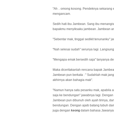
"Ah .. omong kosong. Pendeknya sekarang e
mengancam.
Sedih hati ibu Jambean. Sang ibu menangis
bapakmu menyiksaku jambean. Jambean anakk
"Sebentar mak, tinggal sedikit tenunanku" 
"Nah selesai sudah" serunya lagi. Langsu
"Mengapa emak bersedih saja" tanyanya de
Maka diceritakanlah rencana bapak Jamb
Jambean pun berkata : " Sudahlah mak jang
akhirnya akan bahagia mak".
"Namun hanya satu pesanku mak, apabila a
saja ke bendungan" jawabnya lagi. Dengan
Jambean pun dibunuh oleh ayah tirinya, d
bendungan. Dengan ajaib batang tubuh dan
juga dengan
keong
dalam bahasa Jawanya