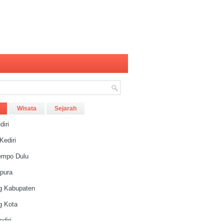
Wisata
Sejarah
diri
Kediri
Tempo Dulu
ipura
 Kabupaten
 Kota
diri