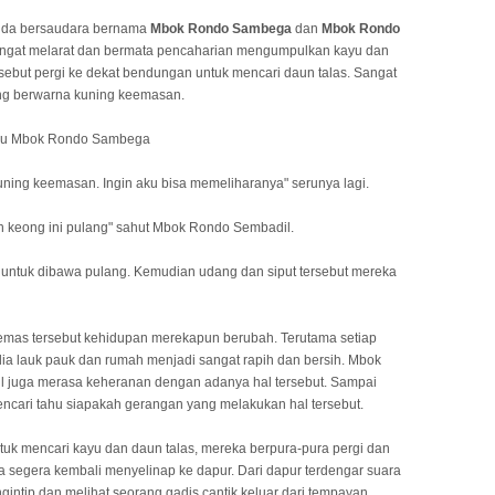
anda bersaudara bernama
Mbok Rondo Sambega
dan
Mbok Rondo
sangat melarat dan bermata pencaharian mengumpulkan kayu dan
rsebut pergi ke dekat bendungan untuk mencari daun talas. Sangat
ang berwarna kuning keemasan.
seru Mbok Rondo Sambega
kuning keemasan. Ingin aku bisa memeliharanya" serunya lagi.
an keong ini pulang" sahut Mbok Rondo Sembadil.
 untuk dibawa pulang. Kemudian udang dan siput tersebut mereka
emas tersebut kehidupan merekapun berubah. Terutama setiap
edia lauk pauk dan rumah menjadi sangat rapih dan bersih. Mbok
juga merasa keheranan dengan adanya hal tersebut. Sampai
ncari tahu siapakah gerangan yang melakukan hal tersebut.
ntuk mencari kayu dan daun talas, mereka berpura-pura pergi dan
a segera kembali menyelinap ke dapur. Dari dapur terdengar suara
gintip dan melihat seorang gadis cantik keluar dari tempayan