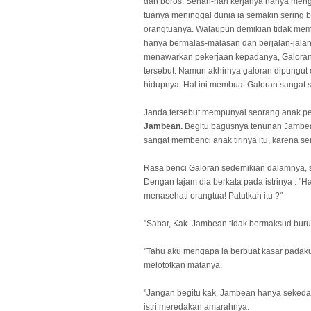
dan boros. Sehari-hari kerjanya hanya me
tuanya meninggal dunia ia semakin sering b
orangtuanya. Walaupun demikian tidak mem
hanya bermalas-malasan dan berjalan-jalan
menawarkan pekerjaan kepadanya, Galoran
tersebut. Namun akhirnya galoran dipungut
hidupnya. Hal ini membuat Galoran sangat se
Janda tersebut mempunyai seorang anak p
Jambean.
Begitu bagusnya tenunan Jambea
sangat membenci anak tirinya itu, karena 
Rasa benci Galoran sedemikian dalamnya, 
Dengan tajam dia berkata pada istrinya : "
menasehati orangtua! Patutkah itu ?"
"Sabar, Kak. Jambean tidak bermaksud buruk 
"Tahu aku mengapa ia berbuat kasar padaku,
melototkan matanya.
"Jangan begitu kak, Jambean hanya sekeda
istri meredakan amarahnya.