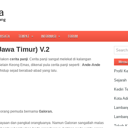
»
»
WISATA
TEMPAT
INFORMASI
FORUM
Jawa Timur) V.2
i lakon
cerita panji
. Cerita panji sangat melekat di kalangan
Menu
ain Keong Emas, dikenal pula cerita panji seperti :
Ande-Ande
ah hidup sejad berabad-abad yang lalu.
Profil Ke
Sejarah 
Kediri 
Kota Ad
Lambang
 seorang pemuda bernama
Galoran.
Lambang
ekayaan dan pangkat orangtuanya. Namun Galoran sangatlah malas
Tokoh Ke