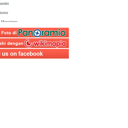
quare
entiri
Swalayan
ismo
ahing
 Moestopo
Krida Surya Kencana
aka
rand Surya
wa
gung Kediri
Asmaul Husna
n Simpang Lima Gumul
 Kediri SYU
i pendidikan
erbelanjaan
Pesantren
 Radio