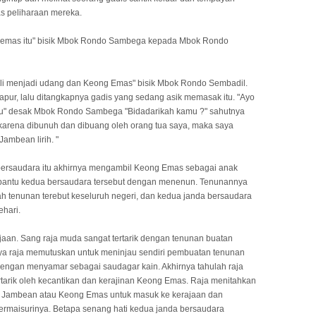
as peliharaan mereka.
g emas itu" bisik Mbok Rondo Sambega kepada Mbok Rondo
li menjadi udang dan Keong Emas" bisik Mbok Rondo Sembadil.
ur, lalu ditangkapnya gadis yang sedang asik memasak itu. "Ayo
 itu" desak Mbok Rondo Sambega "Bidadarikah kamu ?" sahutnya
 karena dibunuh dan dibuang oleh orang tua saya, maka saya
ambean lirih. "
ersaudara itu akhirnya mengambil Keong Emas sebagai anak
bantu kedua bersaudara tersebut dengan menenun. Tenunannya
ah tenunan terebut keseluruh negeri, dan kedua janda bersaudara
ehari.
ajaan. Sang raja muda sangat tertarik dengan tenunan buatan
ya raja memutuskan untuk meninjau sendiri pembuatan tenunan
dengan menyamar sebagai saudagar kain. Akhirnya tahulah raja
rtarik oleh kecantikan dan kerajinan Keong Emas. Raja menitahkan
 Jambean atau Keong Emas untuk masuk ke kerajaan dan
ermaisurinya. Betapa senang hati kedua janda bersaudara