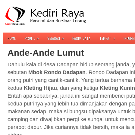
»
»
»
HOME
PROFIL
SEJARAH
PARIWISATA
TEMPAT
INFORM
Ande-Ande Lumut
Dahulu kala di desa Dadapan hidup seorang janda, 
sebutan
Mbok Rondo Dadapan
. Rondo Dadapan in
orang putri yang cantik-cantik. Yang tertua bernama
kedua
Kleting Hijau
, dan yang ketiga
Kleting Kuni
Entah apa sebabnya, janda ini sangat membenci putr
kedua putrinya yang lebih tua dimanjakan dengan pa
makanan sedap, maka si bungsu dipaksanya untuk 
camping dan diwajibkan pergi ke sungai untuk menc
perabot dapur. Jika curiannya tidak bersih, maka ia 
didera.